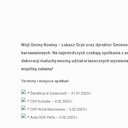
Wójt Gminy Nowiny – Łukasz Gryń oraz dyrektor Gminneg
karnawałowych. Na najmłodszych czekają spotkania z a
dekoracji maluchy wezmą udział w tanecznych wyzwaniac
wspólną zabawę!
Terminy i miejsca spotkań:
Świetlica w Szewcach – 31.01.2025 r.
OSP Kowala – 4.02.2025 r.
OSP Wola Murowana – 5.02.2025 r.
Aula GOK Perła – 6.02.2025 r.