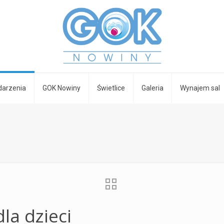
arzenia
GOK Nowiny
Świetlice
Galeria
Wynajem sal
la dzieci