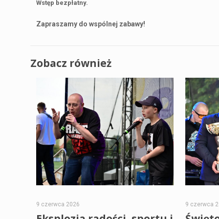
Wstęp bezpłatny.
Zapraszamy do wspólnej zabawy!
Zobacz również
9 czerwca 2026
9 czerwca 
Eksplozja radości, sportu i
Święto