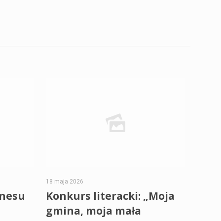
18 maja 2026
znesu
Konkurs literacki: „Moja
gmina, moja mała