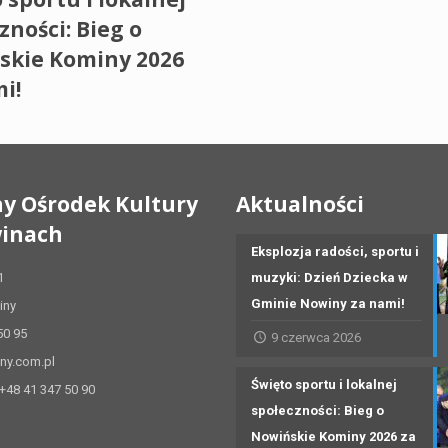
zności: Bieg o
skie Kominy 2026
i!
y Ośrodek Kultury
Aktualności
inach
Eksplozja radości, sportu i
1
muzyki: Dzień Dziecka w
Gminie Nowiny za nami!
iny
50 95
9 czerwca 2026
ny.com.pl
Święto sportu i lokalnej
 +48 41 347 50 90
społeczności: Bieg o
Nowińskie Kominy 2026 za