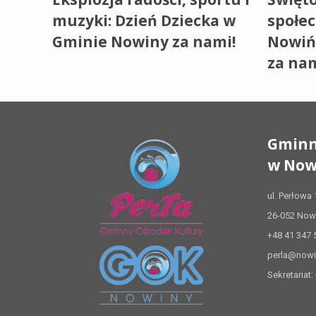
muzyki: Dzień Dziecka w
społec
Gminie Nowiny za nami!
Nowiń
za nam
Gminn
w Now
ul. Perłowa 
26-052 Now
+48 41 347 
perla@nowi
Sekretariat: