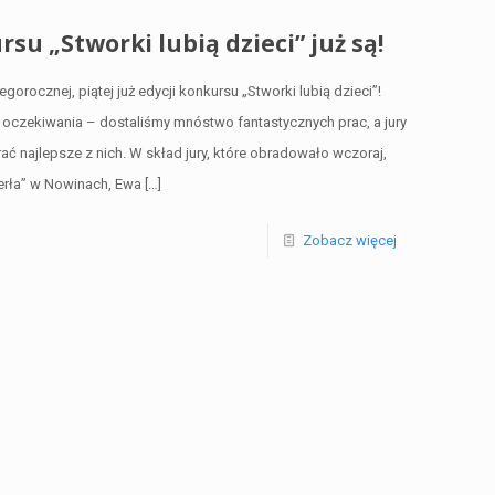
su „Stworki lubią dzieci” już są!
orocznej, piątej już edycji konkursu „Stworki lubią dzieci”!
czekiwania – dostaliśmy mnóstwo fantastycznych prac, a jury
ć najlepsze z nich. W skład jury, które obradowało wczoraj,
erła” w Nowinach, Ewa
[…]
Zobacz więcej