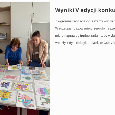
Wyniki V edycji konkur
Z ogromną radością ogłaszamy wyniki teg
Wasze zaangażowanie przerosło nasze o
miało naprawdę trudne zadanie, by wybra
weszły: Edyta Bobryk – dyrektor GOK „P