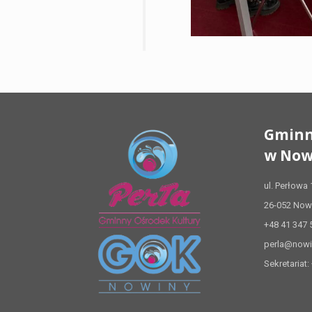
Gminn
w Now
ul. Perłowa 
26-052 Now
+48 41 347 
perla@nowi
Sekretariat: