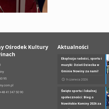
y Ośrodek Kultury
Aktualności
inach
Eksplozja radości, sportu i
1
muzyki: Dzień Dziecka w
Gminie Nowiny za nami!
iny
50 95
9 czerwca 2026
ny.com.pl
Święto sportu i lokalnej
 +48 41 347 50 90
społeczności: Bieg o
Nowińskie Kominy 2026 za