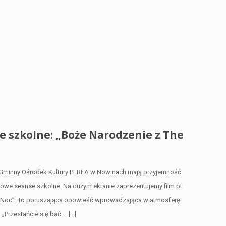
 szkolne: „Boże Narodzenie z The
 Gminny Ośrodek Kultury PERŁA w Nowinach mają przyjemność
kowe seanse szkolne. Na dużym ekranie zaprezentujemy film pt.
a Noc”. To poruszająca opowieść wprowadzająca w atmosferę
 „Przestańcie się bać –
[…]