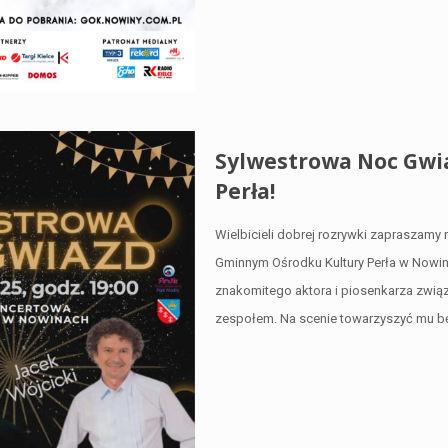
Sylwestrowa Noc Gwia
Perła!
Wielbicieli dobrej rozrywki zapraszamy
Gminnym Ośrodku Kultury Perła w Nowin
znakomitego aktora i piosenkarza zwią
zespołem. Na scenie towarzyszyć mu bę