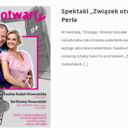
Spektakl „Związek otw
Perła
W niedzielę, 15 lutego, Gminny Ośrodek 
na kulturalne zakończenie walentynkowe
wystąpi aktorskie małżeństwo: Ewelina
zobaczą sztukę Dario Fo pod tytułem „Z
małżeńskich,
[…]