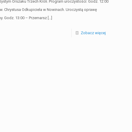
ystym Orszaku Trzech Króli. Program uroczystości: Godz. 12:00
pw. Chrystusa Odkupiciela w Nowinach. Uroczystą oprawę
y. Godz. 13:00 – Przemarsz
[…]
Zobacz więcej