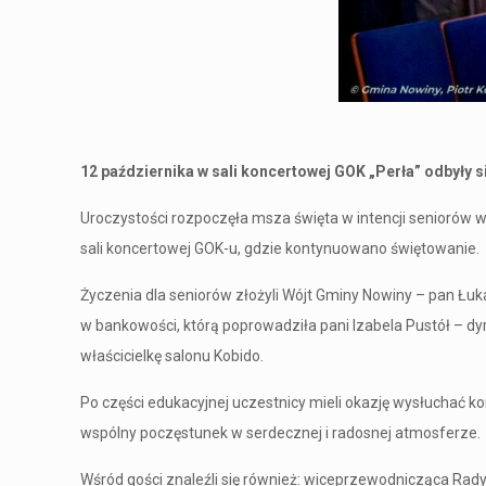
12 października w sali koncertowej GOK „Perła” odbyły
Uroczystości rozpoczęła msza święta w intencji seniorów w
sali koncertowej GOK-u, gdzie kontynuowano świętowanie.
Życzenia dla seniorów złożyli Wójt Gminy Nowiny – pan Łuka
w bankowości, którą poprowadziła pani Izabela Pustół – dy
właścicielkę salonu Kobido.
Po części edukacyjnej uczestnicy mieli okazję wysłuchać
wspólny poczęstunek w serdecznej i radosnej atmosferze.
Wśród gości znaleźli się również: wiceprzewodnicząca Rady 