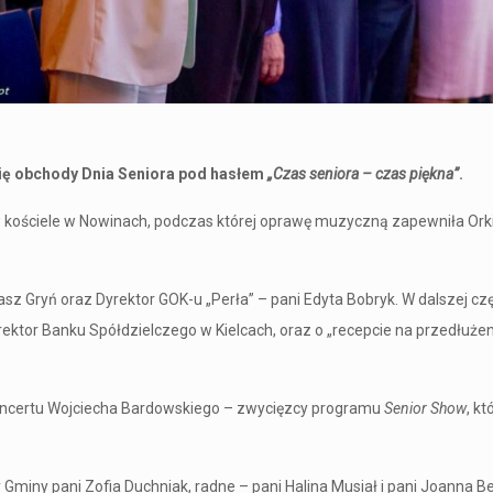
 się obchody Dnia Seniora pod hasłem
„Czas seniora – czas piękna”
.
 kościele w Nowinach, podczas której oprawę muzyczną zapewniła Orkies
sz Gryń oraz Dyrektor GOK-u „Perła” – pani Edyta Bobryk. W dalszej czę
rektor Banku Spółdzielczego w Kielcach, oraz o „recepcie na przedłuże
 koncertu Wojciecha Bardowskiego – zwycięzcy programu
Senior Show
, k
Gminy pani Zofia Duchniak, radne – pani Halina Musiał i pani Joanna Be