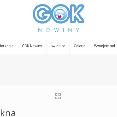
arzenia
GOK Nowiny
Świetlice
Galeria
Wynajem sal
ękna